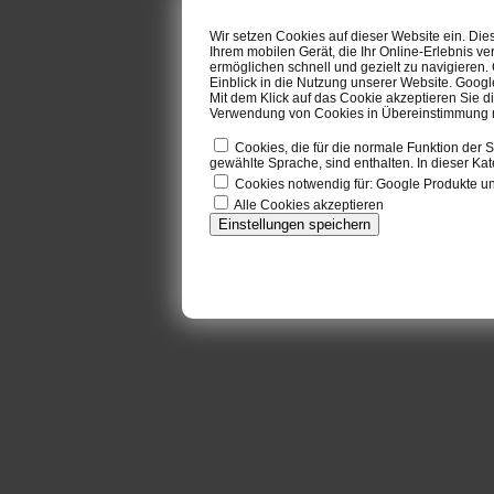
Wir setzen Cookies auf dieser Website ein. Di
Ihrem mobilen Gerät, die Ihr Online-Erlebnis ve
ermöglichen schnell und gezielt zu navigieren
Einblick in die Nutzung unserer Website. Goog
Mit dem Klick auf das Cookie akzeptieren Sie d
Verwendung von Cookies in Übereinstimmung mi
Cookies, die für die normale Funktion der S
gewählte Sprache, sind enthalten. In dieser Kat
Cookies notwendig für: Google Produkte 
Alle Cookies akzeptieren
Einstellungen speichern