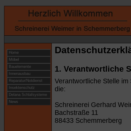
Datenschutzerkl
Home
Möbel
Bauelemente
1. Verantwortliche S
Innenausbau
Verantwortliche Stelle i
Reparatur/Notdienst
die:
Insektenschutz
Delana Schlafsysteme
News
Schreinerei Gerhard We
Bachstraße 11
88433 Schemmerberg