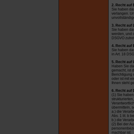
2. Recht auf 
Sie haben das
verlangen. Un
unvollständig
3. Recht auf
Sie haben das
werden, und d
DSGVO zutref
4. Recht auf
Sie haben das
in Art. 18 DS
5. Recht auf 
Haben Sie da
gemacht, ist 
Berichtigung 
oder ist mit
Ihnen steht g
6. Recht auf
(1) Sie haben
strukturierte
Verantwortli
übermitteln, s
a.) die Verarb
Abs. 1 lit. b 
b.) die Verarb
(2) Bei der A
personenbezog
machbar ist.