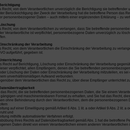
Berichtigung
 Recht, von dem Verantwortlichen unverzüglich die Berichtigung sie betreffender
ter Berücksichtigung der Zweck der Verarbeitung hat die betroffene Person das Re
er personenbezogener Daten – auch mittels einer ergänzenden Erklärung – zu ver
 Löschung
 Recht, von dem Verantwortlichen zu verlangen, dass Sie betreffende personenb
er Verantwortliche ist verpflichtet, personenbezogene Daten unverzüglich zu lösche
fen.
 Einschränkung der Verarbeitung
 Recht, von dem Verantwortlichen die Einschränkung der Verarbeitung zu verlang
GVO aufgeführt, gegeben ist.
Unterrichtung
s Recht auf Berichtigung, Löschung oder Einschränkung der Verarbeitung gegenüb
dieser verpflichtet, allen Empfängern, denen die Sie betreffenden personenbezoge
oder Löschung der Daten oder Einschränkung der Verarbeitung mitzuteilen, es sei 
 einem unverhältnismäßigen Aufwand verbunden.
egenüber dem Verantwortlichen das Recht zu, über diese Empfänger unterrichtet z
 Datenübertragbarkeit
 das Recht, die sie betreffenden personenbezogenen Daten, die Sie einem Verantwor
n, gängigen und maschinenlesbaren Format zu erhalten, und Sie hat das Recht, di
chen ohne Behinderung durch den Verantwortlichen, dem die personenbezogenen Da
ofern
eitung auf einer Einwilligung gemäß Artikel 6 Abs. 1 lit. a oder Artikel 9 Abs. 2 lit. 
beruht und
eitung mithilfe automatisierter Verfahren erfolgt.
usbübung ihres Rechts auf Datenübertragbarkeit gemäß Abs. 1 hat die betroffene Pe
enen Daten direkt von einem Verantwortlichen einem anderen Verantwortlichen üb