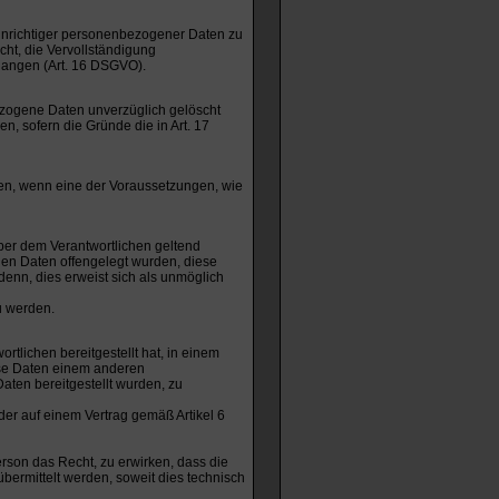
 unrichtiger personenbezogener Daten zu
cht, die Vervollständigung
langen (Art. 16 DSGVO).
ezogene Daten unverzüglich gelöscht
n, sofern die Gründe die in Art. 17
en, wenn eine der Voraussetzungen, wie
er dem Verantwortlichen geltend
nen Daten offengelegt wurden, diese
denn, dies erweist sich als unmöglich
u werden.
tlichen bereitgestellt hat, in einem
ese Daten einem anderen
ten bereitgestellt wurden, zu
a oder auf einem Vertrag gemäß Artikel 6
rson das Recht, zu erwirken, dass die
ermittelt werden, soweit dies technisch