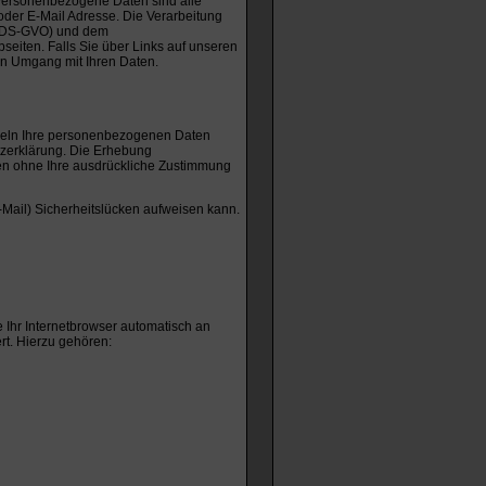
ersonenbezogene Daten sind alle
oder E-Mail Adresse. Die Verarbeitung
 (DS-GVO) und dem
eiten. Falls Sie über Links auf unseren
gen Umgang mit Ihren Daten.
ndeln Ihre personenbezogenen Daten
tzerklärung. Die Erhebung
rden ohne Ihre ausdrückliche Zustimmung
-Mail) Sicherheitslücken aufweisen kann.
 Ihr Internetbrowser automatisch an
rt. Hierzu gehören: