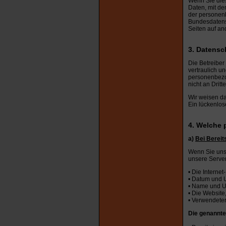
Wenn Sie die
Daten, mit de
der personen
Bundesdatensc
Seiten auf an
3. Datensc
Die Betreiber
vertraulich u
personenbezog
nicht an Drit
Wir weisen da
Ein lückenlose
4. Welche 
a)
Bei Bereit
Wenn Sie unse
unsere Server
• Die Interne
• Datum und U
• Name und U
• Die Website,
• Verwendete
Die genannte