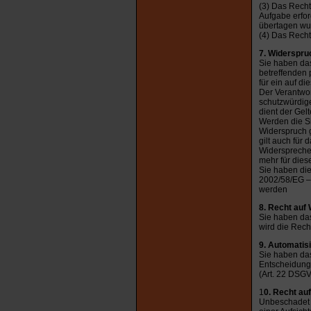
(3) Das Recht
Aufgabe erford
übertagen wu
(4) Das Recht
7. Widerspru
Sie haben das
betreffenden 
für ein auf d
Der Verantwor
schutzwürdige
dient der Ge
Werden die Si
Widerspruch 
gilt auch für 
Widerspreche
mehr für dies
Sie haben die
2002/58/EG – 
werden
8. Recht auf
Sie haben das
wird die Rech
9. Automatisi
Sie haben das
Entscheidung 
(Art. 22 DSGV
1
0. Recht au
Unbeschadet e