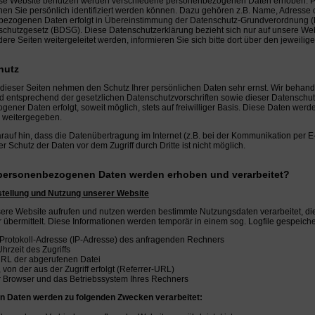
se Website benutzen werden verschiedene personenbezogenen Daten erhoben. P
nen Sie persönlich identifiziert werden können. Dazu gehören z.B. Name, Adresse 
bezogenen Daten erfolgt in Übereinstimmung der Datenschutz-Grundverordnung
hutzgesetz (BDSG). Diese Datenschutzerklärung bezieht sich nur auf unsere Webs
dere Seiten weitergeleitet werden, informieren Sie sich bitte dort über den jeweili
hutz
 dieser Seiten nehmen den Schutz Ihrer persönlichen Daten sehr ernst. Wir beha
nd entsprechend der gesetzlichen Datenschutzvorschriften sowie dieser Datenschu
ener Daten erfolgt, soweit möglich, stets auf freiwilliger Basis. Diese Daten we
te weitergegeben.
rauf hin, dass die Datenübertragung im Internet (z.B. bei der Kommunikation per E
r Schutz der Daten vor dem Zugriff durch Dritte ist nicht möglich.
personenbezogenen Daten werden erhoben und verarbeitet?
stellung und Nutzung unserer Website
re Website aufrufen und nutzen werden bestimmte Nutzungsdaten verarbeitet, die
 übermittelt. Diese Informationen werden temporär in einem sog. Logfile gespeiche
t-Protokoll-Adresse (IP-Adresse) des anfragenden Rechners
hrzeit des Zugriffs
RL der abgerufenen Datei
 von der aus der Zugriff erfolgt (Referrer-URL)
r Browser und das Betriebssystem Ihres Rechners
n Daten werden zu folgenden Zwecken verarbeitet: