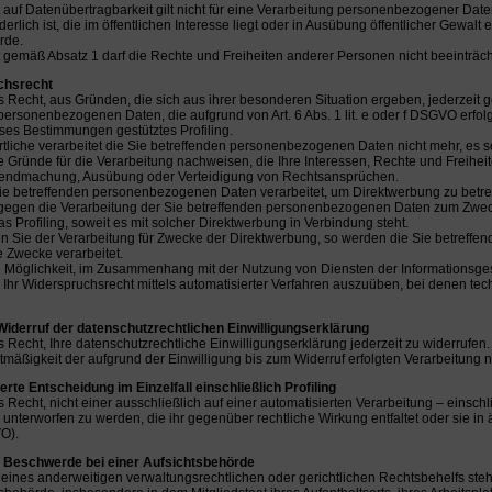
 auf Datenübertragbarkeit gilt nicht für eine Verarbeitung personenbezogener Dat
erlich ist, die im öffentlichen Interesse liegt oder in Ausübung öffentlicher Gewalt 
rde.
 gemäß Absatz 1 darf die Rechte und Freiheiten anderer Personen nicht beeinträc
chsrecht
 Recht, aus Gründen, die sich aus ihrer besonderen Situation ergeben, jederzeit 
personenbezogenen Daten, die aufgrund von Art. 6 Abs. 1 lit. e oder f DSGVO erfolg
ieses Bestimmungen gestütztes Profiling.
tliche verarbeitet die Sie betreffenden personenbezogenen Daten nicht mehr, es 
 Gründe für die Verarbeitung nachweisen, die Ihre Interessen, Rechte und Freihei
ltendmachung, Ausübung oder Verteidigung von Rechtsansprüchen.
e betreffenden personenbezogenen Daten verarbeitet, um Direktwerbung zu betrei
gegen die Verarbeitung der Sie betreffenden personenbezogenen Daten zum Zweck
das Profiling, soweit es mit solcher Direktwerbung in Verbindung steht.
n Sie der Verarbeitung für Zwecke der Direktwerbung, so werden die Sie betreff
e Zwecke verarbeitet.
 Möglichkeit, im Zusammenhang mit der Nutzung von Diensten der Informationsgese
Ihr Widerspruchsrecht mittels automatisierter Verfahren auszuüben, bei denen te
 Widerruf der datenschutzrechtlichen Einwilligungserklärung
 Recht, Ihre datenschutzrechtliche Einwilligungserklärung jederzeit zu widerrufen.
tmäßigkeit der aufgrund der Einwilligung bis zum Widerruf erfolgten Verarbeitung ni
erte Entscheidung im Einzelfall einschließlich Profiling
 Recht, nicht einer ausschließlich auf einer automatisierten Verarbeitung – einschl
unterworfen zu werden, die ihr gegenüber rechtliche Wirkung entfaltet oder sie in 
O).
f Beschwerde bei einer Aufsichtsbehörde
ines anderweitigen verwaltungsrechtlichen oder gerichtlichen Rechtsbehelfs ste