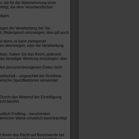
en, die für die Wahrnehmung einer
erfolgt, die dem Verantwortlichen
htigen
gegen die Verarbeitung der Sie
t, Widerspruch einzulegen; dies gilt auch
sei denn, er kann zwingende
ten überwiegen, oder die Verarbeitung
ben, haben Sie das Recht, jederzeit
e derartiger Werbung einzulegen; dies
enden personenbezogenen Daten nicht
llschaft – ungeachtet der Richtlinie
chnische Spezifikationen verwendet
 Durch den Widerruf der Einwilligung
cht berührt.
ießlich Profiling – beruhenden
ähnlicher Weise erheblich beeinträchtigt
ht Ihnen das Recht auf Beschwerde bei