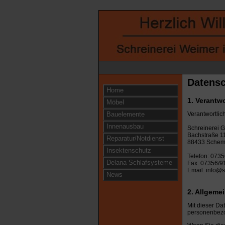
Datensc
Home
1. Verantwo
Möbel
Bauelemente
Verantwortlic
Innenausbau
Schreinerei 
Bachstraße 1
Reparatur/Notdienst
88433 Schem
Insektenschutz
Telefon: 073
Delana Schlafsysteme
Fax: 07356/9
Email: info@s
News
2. Allgeme
Mit dieser Da
personenbezo